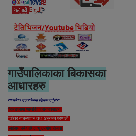
गाउँपालिकाका बिकासका
आधारहरु
सम्बन्धित दस्ताबेजमा क्लिक गर्नुहोस
जिआइएसमा आधारित श्रोतनक्साहरु
पूर्वाधार ब्यबस्थापन तथा अनुगमन प्रणाली
जोखिम संबेदनशिल भू उपयोग योजना