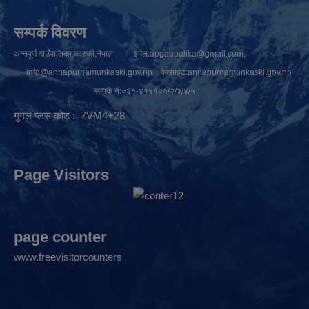
सम्पर्क विवरण
अन्नपूर्ण गाउँपालिका,कास्की,नेपाल इमेल:
apgaupalika@gmail.com
,
info@annapurnamunkaski.gov.np
वेबसाईट:annapurnamunkaski.gov.np
सम्पर्क नं:०६१-४१४१०१/२/३/४/५
गुगल प्लस कोड : 7VM4+28
Page Visitors
page counter
www.freevisitorcounters