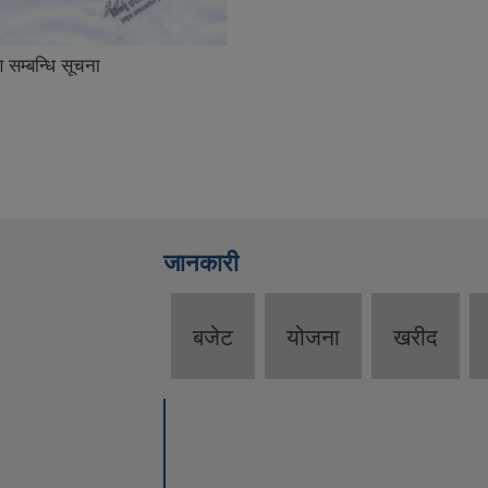
जानकारी
बजेट
योजना
खरीद