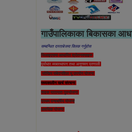
गाउँपालिकाका बिकासका आध
सम्बन्धित दस्ताबेजमा क्लिक गर्नुहोस
जिआइएसमा आधारित श्रोतनक्साहरु
पूर्वाधार ब्यबस्थापन तथा अनुगमन प्रणाली
जोखिम संबेदनशिल भू उपयोग योजना
मध्यकालीन खर्च संरचना
सडक यातायात गुरुयोजना
प्रथम पन्चबर्षिय योजना
आवधिक योजना