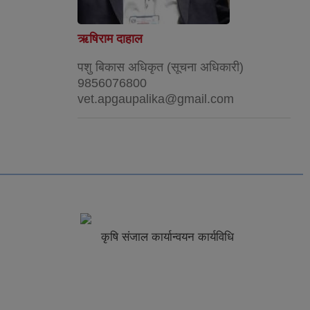
ऋषिराम दाहाल
पशु बिकास अधिकृत (सूचना अधिकारी)
9856076800
vet.apgaupalika@gmail.com
न्वयन कार्यविधि
मनोसामाजिक परामर्शकर्ता पदको
प्रतियोगितात्मक परिक्षाको लागि पाठ्य