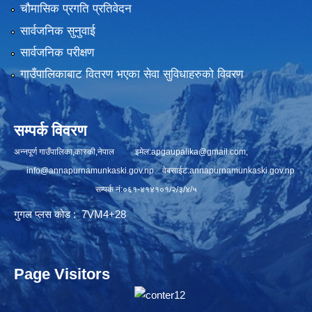
चौमासिक प्रगति प्रतिवेदन
सार्वजनिक सुनुवाई
सार्वजनिक परीक्षण
गाउँपालिकाबाट वितरण भएका सेवा सुविधाहरुको विवरण
सम्पर्क विवरण
अन्नपूर्ण गाउँपालिका,कास्की,नेपाल इमेल:
apgaupalika@gmail.com
,
info@annapurnamunkaski.gov.np
वेबसाईट:annapurnamunkaski.gov.np
सम्पर्क नं:०६१-४१४१०१/२/३/४/५
गुगल प्लस कोड : 7VM4+28
Page Visitors