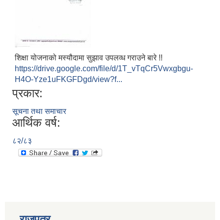
शिक्षा योजनाको मस्यौदामा सुझाव उपलव्ध गराउने बारे !!
https://drive.google.com/file/d/1T_vTqCr5Vwxgbgu-
H4O-Yze1uFKGFDgd/view?f...
प्रकार:
सूचना तथा समाचार
आर्थिक वर्ष:
८२/८३
प्राकृतिक श्रोत तथा बित्त आयोग द्वारा सार्वजनिक कार्यसम्पादन नतिजा
राजपत्र