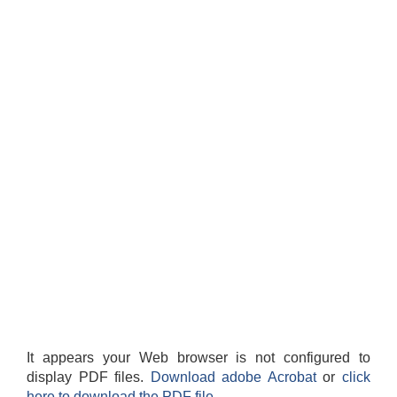
आवास पूर्णनिर्माण तथा प्रबलिकरण सम्बन्धि अन्नपूर्ण गाउँपालिकाको प्रोफाईल
It appears your Web browser is not configured to
display PDF files.
Download adobe Acrobat
or
click
here to download the PDF file.