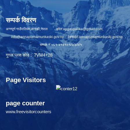
सम्पर्क विवरण
अन्नपूर्ण गाउँपालिका,कास्की,नेपाल इमेल:
apgaupalika@gmail.com
,
info@annapurnamunkaski.gov.np
वेबसाईट:annapurnamunkaski.gov.np
सम्पर्क नं:०६१-४१४१०१/२/३/४/५
गुगल प्लस कोड : 7VM4+28
Page Visitors
page counter
www.freevisitorcounters