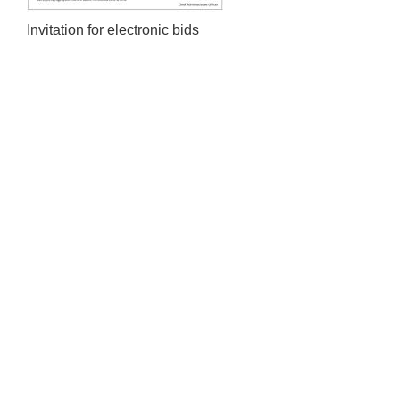
Invitation for electronic bids
प्राकृतिक श्रोत तथा बित्त आयोग द्वारा सार्वजनिक कार्यसम्पादन नतिजा