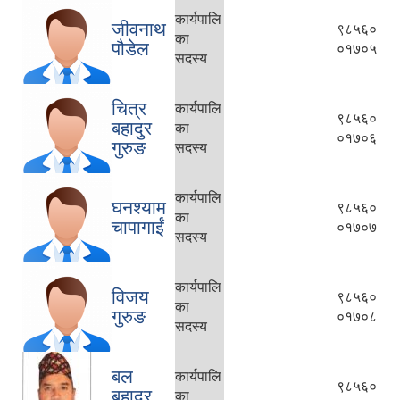
कार्यपालि
जीवनाथ
९८५६०
का
पौडेल
०१७०५
सदस्य
चित्र
कार्यपालि
९८५६०
बहादुर
का
०१७०६
आवास पूर्णनिर्माण तथा प्रबलिकरण सम्बन्धि अन्नपूर्ण गाउँपालिकाको प्रोफाईल
गुरुङ
सदस्य
कार्यपालि
घनश्याम
९८५६०
का
चापागाईं
०१७०७
सदस्य
कार्यपालि
विजय
९८५६०
का
गुरुङ
०१७०८
सदस्य
बल
कार्यपालि
९८५६०
बहादुर
का