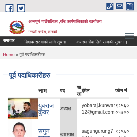
Skip to main content
अन्नपूर्ण गाउँपालिका ,गाँउ कार्यपालिकाको कार्यालय
गण्डकी प्रदेश, कास्की
समाचार
शिक्षक सरुवाको लागि सूचना
करारमा सेवा लिने सम्बन्धी सूचना ।
सम्
You are here
Home
» पूर्व पदाधिकारीहरु
पूर्व पदाधिकारीहरु
शा
नाम
पद
ईमेल
फोन नं
खा
युवराज
yobaraj.kunwar
९८५६०
अध्यक्ष
कुँवर
12@gmail.com
०१७००
सगुन
sagungurung7
९८५६०
उपाध्यक्ष