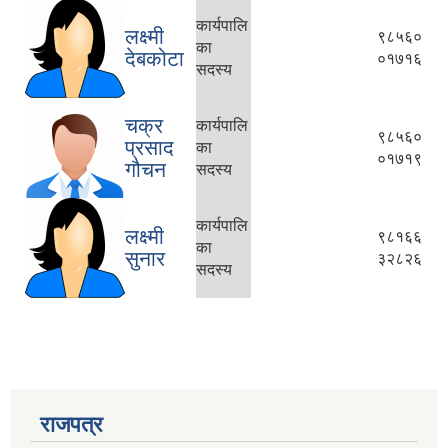
कार्यपालि
लक्ष्मी
९८५६०
का
देबकोटा
०१७१६
सदस्य
चक्र
कार्यपालि
९८५६०
प्रसाद
का
०१७१९
गौचन
सदस्य
कार्यपालि
लक्ष्मी
९८१६६
का
सुनार
३२८२६
सदस्य
राजपत्र