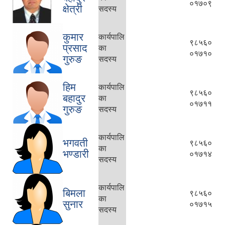
०१७०९
क्षेत्री
सदस्य
कुमार
कार्यपालि
९८५६०
प्रसाद
का
०१७१०
गुरुङ
सदस्य
हिम
कार्यपालि
९८५६०
बहादुर
का
०१७११
गुरुङ
सदस्य
कार्यपालि
भगवती
९८५६०
का
भण्डारी
०१७१४
सदस्य
कार्यपालि
बिमला
९८५६०
का
सुनार
०१७१५
सदस्य