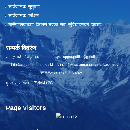
सार्वजनिक सुनुवाई
सार्वजनिक परीक्षण
गाउँपालिकाबाट वितरण भएका सेवा सुविधाहरुको विवरण
सम्पर्क विवरण
अन्नपूर्ण गाउँपालिका,कास्की,नेपाल इमेल:
apgaupalika@gmail.com
,
info@annapurnamunkaski.gov.np
वेबसाईट:annapurnamunkaski.gov.np
सम्पर्क नं:०६१-४१४१०१/२/३/४/५
गुगल प्लस कोड : 7VM4+28
Page Visitors