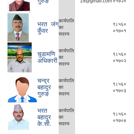
गुरुङ
19@gmail.com
०१७२०
कार्यपालि
भरत जंग
९८५६०
का
कुँवर
०१७०१
सदस्य
कार्यपालि
चुडामणि
९८५६०
का
अधिकारी
०१७०२
सदस्य
चन्द्र
कार्यपालि
९८५६०
बहादुर
का
०१७०३
गुरुङ
सदस्य
भरत
कार्यपालि
प्राकृतिक श्रोत तथा बित्त आयोग द्वारा सार्वजनिक कार्यसम्पादन नतिजा
९८५६०
बहादुर
का
०१७०४
के.सी.
सदस्य