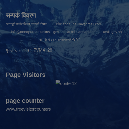
सम्पर्क विवरण
अन्नपूर्ण गाउँपालिका,कास्की,नेपाल इमेल:
apgaupalika@gmail.com
,
info@annapurnamunkaski.gov.np
वेबसाईट:annapurnamunkaski.gov.np
सम्पर्क नं:०६१-४१४१०१/२/३/४/५
गुगल प्लस कोड : 7VM4+28
Page Visitors
page counter
www.freevisitorcounters