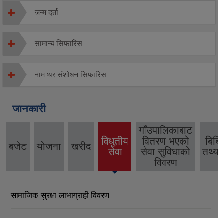
जन्म दर्ता
सामान्य सिफारिस
नाम थर संशोधन सिफारिस
जानकारी
गाँउपालिकाबाट
विधुतीय
वितरण भएको
बिब
बजेट
योजना
खरीद
(active
सेवा
सेवा सुविधाको
तथ्य
tab)
विवरण
सामाजिक सुरक्षा लाभाग्राही विवरण