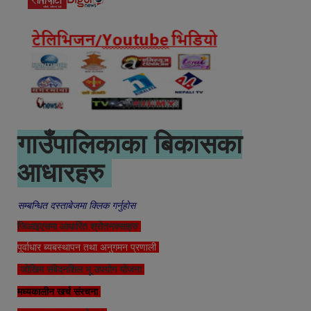
गाउँपालिकाका बिकासका
आधारहरु
सम्बन्धित दस्ताबेजमा क्लिक गर्नुहोस
जिआइएसमा आधारित श्रोतनक्साहरु
पूर्वाधार ब्यबस्थापन तथा अनुगमन प्रणाली
जोखिम संबेदनशिल भू उपयोग योजना
मध्यकालीन खर्च संरचना