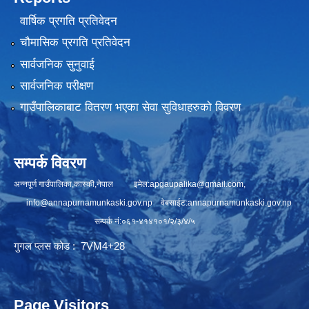
वार्षिक प्रगति प्रतिवेदन
चौमासिक प्रगति प्रतिवेदन
सार्वजनिक सुनुवाई
सार्वजनिक परीक्षण
गाउँपालिकाबाट वितरण भएका सेवा सुविधाहरुको विवरण
सम्पर्क विवरण
अन्नपूर्ण गाउँपालिका,कास्की,नेपाल इमेल:
apgaupalika@gmail.com
,
info@annapurnamunkaski.gov.np
वेबसाईट:annapurnamunkaski.gov.np
सम्पर्क नं:०६१-४१४१०१/२/३/४/५
गुगल प्लस कोड : 7VM4+28
Page Visitors