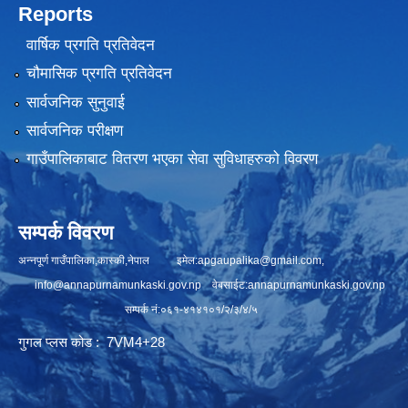
Reports
वार्षिक प्रगति प्रतिवेदन
चौमासिक प्रगति प्रतिवेदन
सार्वजनिक सुनुवाई
सार्वजनिक परीक्षण
गाउँपालिकाबाट वितरण भएका सेवा सुविधाहरुको विवरण
सम्पर्क विवरण
अन्नपूर्ण गाउँपालिका,कास्की,नेपाल इमेल:
apgaupalika@gmail.com
,
info@annapurnamunkaski.gov.np
वेबसाईट:annapurnamunkaski.gov.np
सम्पर्क नं:०६१-४१४१०१/२/३/४/५
गुगल प्लस कोड : 7VM4+28