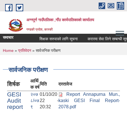
Skip to main content
अन्नपूर्ण गाउँपालिका ,गाँउ कार्यपालिकाको कार्यालय
गण्डकी प्रदेश, कास्की
समाचार
शिक्षक सरुवाको लागि सूचना
करारमा सेवा लिने सम्बन्धी सूचना
You are here
Home
»
प्रतिवेदन
» सार्वजनिक परीक्षण
सार्वजनिक परीक्षण
आर्थि
शिर्षक
मिति
दस्तावेज
क वर्ष
GESI
२०७
01/10/20
Report Annapurna Mun.,
Audit
८/०७
22 -
kaski GESI Final Report-
report
९
20:32
2078.pdf