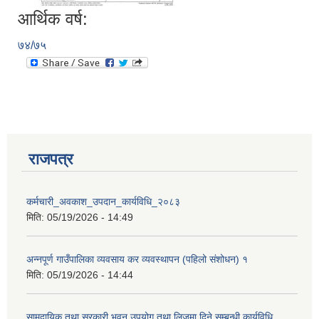
आर्थिक वर्ष:
७४/७५
राजपत्र
कर्मचारी_अवकाश_उपदान_कार्यविधि_२०८३
मिति:
05/19/2026 - 14:49
अन्नपूर्ण गाउँपालिका व्यवसाय कर व्यवस्थापन (पहिलो संशोधन) १
प्राकृतिक श्रोत तथा बित्त आयोग द्वारा सार्वजनिक कार्यसम्पादन नतिजा
मिति:
05/19/2026 - 14:44
सामुदायिक तथा सरकारी भवन उपयोग तथा लिजमा दिने सम्बन्धी कार्यविधि