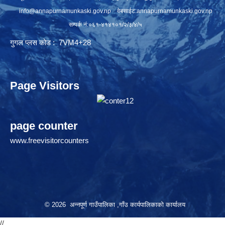
info@annapurnamunkaski.gov.np
वेबसाईट:annapurnamunkaski.gov.np
सम्पर्क नं:०६१-४१४१०१/२/३/४/५
गुगल प्लस कोड : 7VM4+28
Page Visitors
page counter
www.freevisitorcounters
© 2026 अन्नपूर्ण गाउँपालिका ,गाँउ कार्यपालिकाको कार्यालय
//