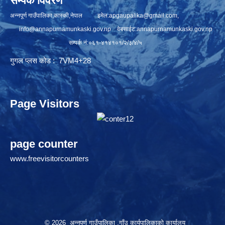
सम्पर्क विवरण
अन्नपूर्ण गाउँपालिका,कास्की,नेपाल इमेल:
apgaupalika@gmail.com
,
info@annapurnamunkaski.gov.np
वेबसाईट:annapurnamunkaski.gov.np
सम्पर्क नं:०६१-४१४१०१/२/३/४/५
गुगल प्लस कोड : 7VM4+28
Page Visitors
page counter
www.freevisitorcounters
© 2026 अन्नपूर्ण गाउँपालिका ,गाँउ कार्यपालिकाको कार्यालय