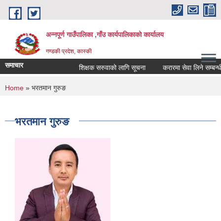
Skip to main content
अन्नपूर्ण गाउँपालिका ,गाँउ कार्यपालिकाको कार्यालय
गण्डकी प्रदेश, कास्की
समाचार
शिक्षक सरुवाको लागि सूचना
करारमा सेवा लिने सम्बन्धी स
You are here
Home
» भरतमान गुरुङ
भरतमान गुरुङ