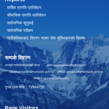
वार्षिक प्रगति प्रतिवेदन
चौमासिक प्रगति प्रतिवेदन
सार्वजनिक सुनुवाई
सार्वजनिक परीक्षण
गाउँपालिकाबाट वितरण भएका सेवा सुविधाहरुको विवरण
सम्पर्क विवरण
अन्नपूर्ण गाउँपालिका,कास्की,नेपाल इमेल:
apgaupalika@gmail.com
,
info@annapurnamunkaski.gov.np
वेबसाईट:annapurnamunkaski.gov.np
सम्पर्क नं:०६१-४१४१०१/२/३/४/५
गुगल प्लस कोड : 7VM4+28
Page Visitors