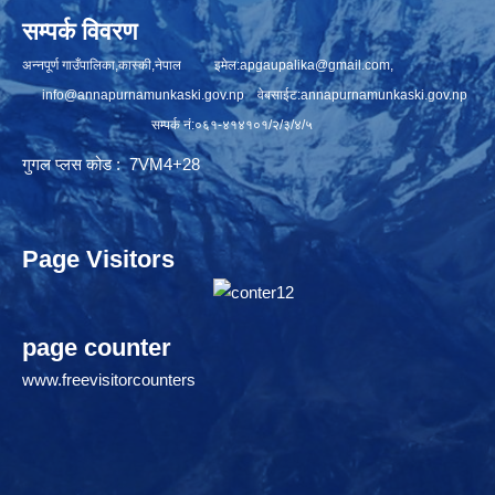
सम्पर्क विवरण
अन्नपूर्ण गाउँपालिका,कास्की,नेपाल इमेल:
apgaupalika@gmail.com
,
info@annapurnamunkaski.gov.np
वेबसाईट:annapurnamunkaski.gov.np
सम्पर्क नं:०६१-४१४१०१/२/३/४/५
गुगल प्लस कोड : 7VM4+28
Page Visitors
page counter
www.freevisitorcounters