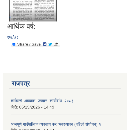
आर्थिक वर्ष:
७७/७८
राजपत्र
कर्मचारी_अवकाश_उपदान_कार्यविधि_२०८३
मिति:
05/19/2026 - 14:49
प्राकृतिक श्रोत तथा बित्त आयोग द्वारा सार्वजनिक कार्यसम्पादन नतिजा
अन्नपूर्ण गाउँपालिका व्यवसाय कर व्यवस्थापन (पहिलो संशोधन) १