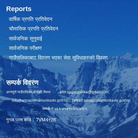
Reports
वार्षिक प्रगति प्रतिवेदन
चौमासिक प्रगति प्रतिवेदन
सार्वजनिक सुनुवाई
सार्वजनिक परीक्षण
गाउँपालिकाबाट वितरण भएका सेवा सुविधाहरुको विवरण
सम्पर्क विवरण
अन्नपूर्ण गाउँपालिका,कास्की,नेपाल इमेल:
apgaupalika@gmail.com
,
info@annapurnamunkaski.gov.np
वेबसाईट:annapurnamunkaski.gov.np
सम्पर्क नं:०६१-४१४१०१/२/३/४/५
गुगल प्लस कोड : 7VM4+28