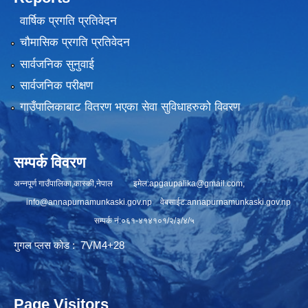
वार्षिक प्रगति प्रतिवेदन
चौमासिक प्रगति प्रतिवेदन
सार्वजनिक सुनुवाई
सार्वजनिक परीक्षण
गाउँपालिकाबाट वितरण भएका सेवा सुविधाहरुको विवरण
सम्पर्क विवरण
अन्नपूर्ण गाउँपालिका,कास्की,नेपाल इमेल:
apgaupalika@gmail.com
,
info@annapurnamunkaski.gov.np
वेबसाईट:annapurnamunkaski.gov.np
सम्पर्क नं:०६१-४१४१०१/२/३/४/५
गुगल प्लस कोड : 7VM4+28
Page Visitors