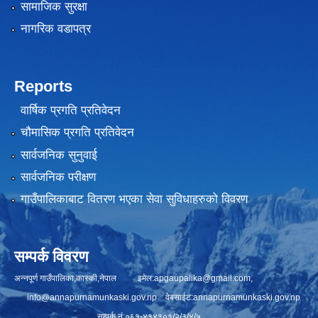
सामाजिक सुरक्षा
नागरिक वडापत्र
Reports
वार्षिक प्रगति प्रतिवेदन
चौमासिक प्रगति प्रतिवेदन
सार्वजनिक सुनुवाई
सार्वजनिक परीक्षण
गाउँपालिकाबाट वितरण भएका सेवा सुविधाहरुको विवरण
सम्पर्क विवरण
अन्नपूर्ण गाउँपालिका,कास्की,नेपाल इमेल:
apgaupalika@gmail.com
,
info@annapurnamunkaski.gov.np
वेबसाईट:annapurnamunkaski.gov.np
सम्पर्क नं:०६१-४१४१०१/२/३/४/५