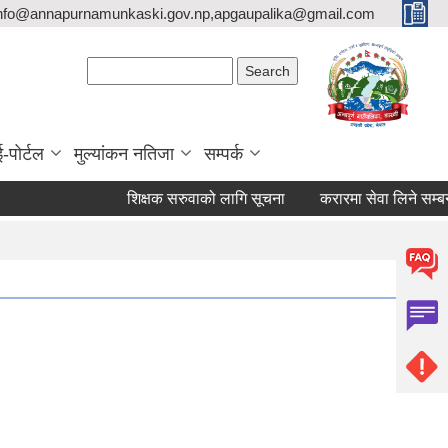
nfo@annapurnamunkaski.gov.np,apgaupalika@gmail.com
Search form
Search
ई-पोर्टल
मुल्यांकन नतिजा
सम्पर्क
शिक्षक सरुवाको लागि सूचना
करारमा सेवा लिने सम्बन्धी 