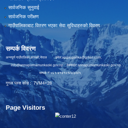
सार्वजनिक सुनुवाई
सार्वजनिक परीक्षण
गाउँपालिकाबाट वितरण भएका सेवा सुविधाहरुको विवरण
सम्पर्क विवरण
अन्नपूर्ण गाउँपालिका,कास्की,नेपाल इमेल:
apgaupalika@gmail.com
,
info@annapurnamunkaski.gov.np
वेबसाईट:annapurnamunkaski.gov.np
सम्पर्क नं:०६१-४१४१०१/२/३/४/५
गुगल प्लस कोड : 7VM4+28
Page Visitors