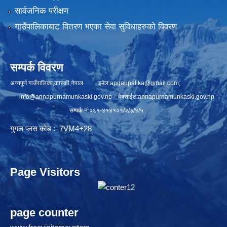
सार्वजनिक परीक्षण
गाउँपालिकाबाट वितरण भएका सेवा सुविधाहरुको विवरण
सम्पर्क विवरण
अन्नपूर्ण गाउँपालिका,कास्की,नेपाल इमेल:
apgaupalika@gmail.com
,
info@annapurnamunkaski.gov.np
वेबसाईट:annapurnamunkaski.gov.np
सम्पर्क नं:०६१-४१४१०१/२/३/४/५
गुगल प्लस कोड : 7VM4+28
Page Visitors
page counter