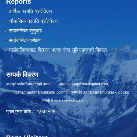
Reports
वार्षिक प्रगति प्रतिवेदन
चौमासिक प्रगति प्रतिवेदन
सार्वजनिक सुनुवाई
सार्वजनिक परीक्षण
गाउँपालिकाबाट वितरण भएका सेवा सुविधाहरुको विवरण
सम्पर्क विवरण
अन्नपूर्ण गाउँपालिका,कास्की,नेपाल इमेल:
apgaupalika@gmail.com
,
info@annapurnamunkaski.gov.np
वेबसाईट:annapurnamunkaski.gov.np
सम्पर्क नं:०६१-४१४१०१/२/३/४/५
गुगल प्लस कोड : 7VM4+28