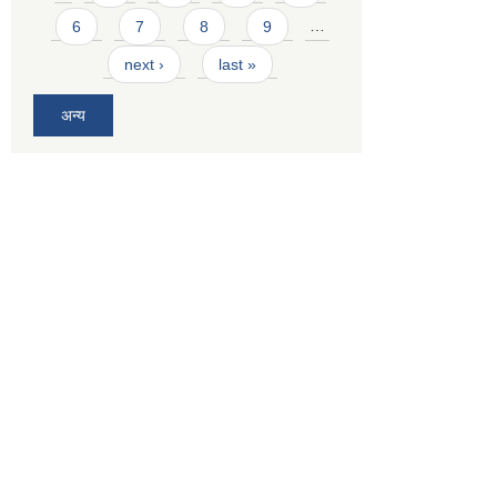
6
7
8
9
…
next ›
last »
अन्य