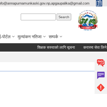
nfo@annapurnamunkaski.gov.np,apgaupalika@gmail.com
Search form
Search
ई-पोर्टल
मुल्यांकन नतिजा
सम्पर्क
शिक्षक सरुवाको लागि सूचना
करारमा सेवा लिने सम्बन्