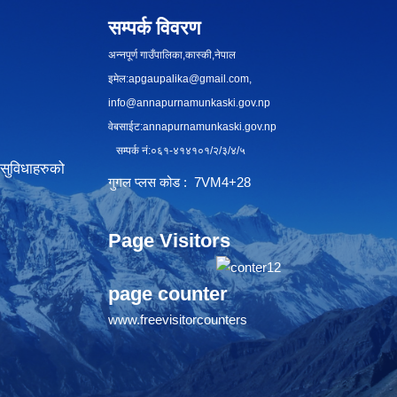
सम्पर्क विवरण
अन्नपूर्ण गाउँपालिका,कास्की,नेपाल
इमेल:
apgaupalika@gmail.com
,
info@annapurnamunkaski.gov.np
वेबसाईट:annapurnamunkaski.gov.np
सम्पर्क नं:०६१-४१४१०१/२/३/४/५
सुविधाहरुको
गुगल प्लस कोड : 7VM4+28
Page Visitors
page counter
www.freevisitorcounters