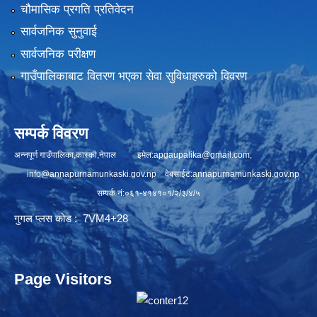
चौमासिक प्रगति प्रतिवेदन
सार्वजनिक सुनुवाई
सार्वजनिक परीक्षण
गाउँपालिकाबाट वितरण भएका सेवा सुविधाहरुको विवरण
सम्पर्क विवरण
अन्नपूर्ण गाउँपालिका,कास्की,नेपाल इमेल:
apgaupalika@gmail.com
,
info@annapurnamunkaski.gov.np
वेबसाईट:annapurnamunkaski.gov.np
सम्पर्क नं:०६१-४१४१०१/२/३/४/५
गुगल प्लस कोड : 7VM4+28
Page Visitors