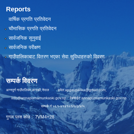
Reports
वार्षिक प्रगति प्रतिवेदन
चौमासिक प्रगति प्रतिवेदन
सार्वजनिक सुनुवाई
सार्वजनिक परीक्षण
गाउँपालिकाबाट वितरण भएका सेवा सुविधाहरुको विवरण
सम्पर्क विवरण
अन्नपूर्ण गाउँपालिका,कास्की,नेपाल इमेल:
apgaupalika@gmail.com
,
info@annapurnamunkaski.gov.np
वेबसाईट:annapurnamunkaski.gov.np
सम्पर्क नं:०६१-४१४१०१/२/३/४/५
गुगल प्लस कोड : 7VM4+28