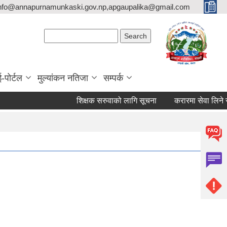
nfo@annapurnamunkaski.gov.np,apgaupalika@gmail.com
Search form
Search
ई-पोर्टल
मुल्यांकन नतिजा
सम्पर्क
शिक्षक सरुवाको लागि सूचना
करारमा सेवा लिने सम्बन्ध