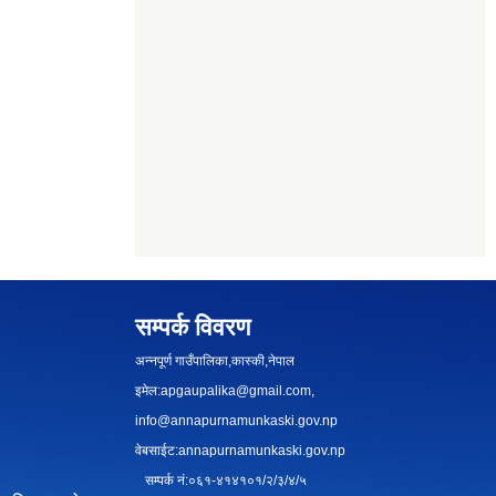
सम्पर्क विवरण
अन्नपूर्ण गाउँपालिका,कास्की,नेपाल
इमेल:
apgaupalika@gmail.com
,
info@annapurnamunkaski.gov.np
वेबसाईट:annapurnamunkaski.gov.np
सम्पर्क नं:०६१-४१४१०१/२/३/४/५