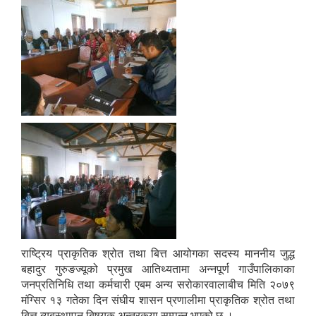
आवास पूर्णनिर्माण तथा प्रबलिकरण सम्बन्धि अन्नपूर्ण गाउँपालिकाको प्रोफाईल
राष्ट्रिय प्राकृतिक श्रोत तथा बित्त आयोगका सदस्य माननीय जुद्ध
बहादुर गुरुङज्यूको प्रमुख आतिथ्यतामा अन्नपूर्ण गाउँपालिकाका
जनप्रतिनिधि तथा कर्मचारी एबम अन्य सरोकारवालाबीच मिति २०७९
मंग्सिर १३ गतेका दिन संघीय शासन प्रणालीमा प्राकृतिक श्रोत तथा
बित्त ब्यबस्थापन बिषयक अन्तरकृया सम्पन्न भएको छ ।