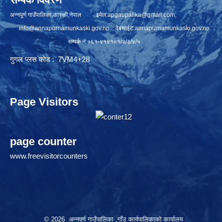
अन्नपूर्ण गाउँपालिका,कास्की,नेपाल इमेल:
apgaupalika@gmail.com
,
info@annapurnamunkaski.gov.np
वेबसाईट:annapurnamunkaski.gov.np
सम्पर्क नं:०६१-४१४१०१/२/३/४/५
गुगल प्लस कोड : 7VM4+28
Page Visitors
page counter
www.freevisitorcounters
© 2026 अन्नपूर्ण गाउँपालिका ,गाँउ कार्यपालिकाको कार्यालय