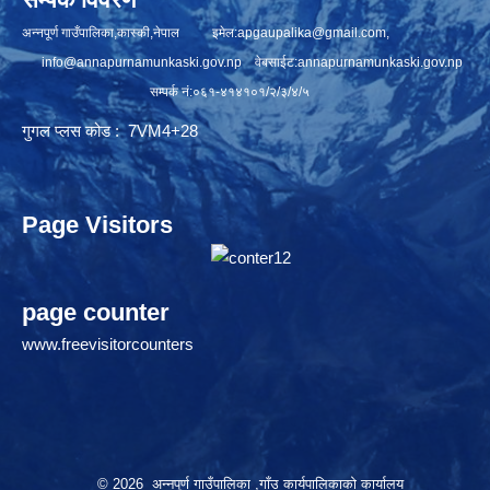
अन्नपूर्ण गाउँपालिका,कास्की,नेपाल इमेल:
apgaupalika@gmail.com
,
info@annapurnamunkaski.gov.np
वेबसाईट:annapurnamunkaski.gov.np
सम्पर्क नं:०६१-४१४१०१/२/३/४/५
गुगल प्लस कोड : 7VM4+28
Page Visitors
page counter
www.freevisitorcounters
© 2026 अन्नपूर्ण गाउँपालिका ,गाँउ कार्यपालिकाको कार्यालय