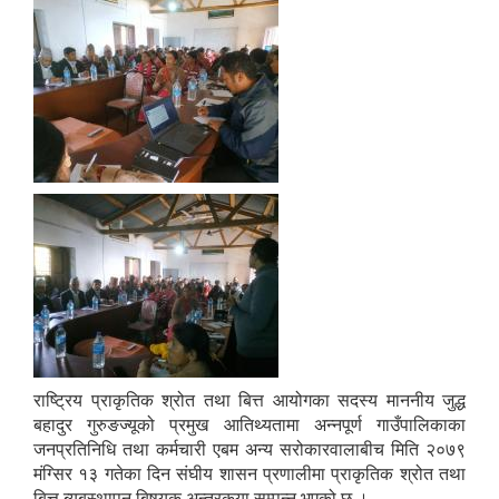
आवास पूर्णनिर्माण तथा प्रबलिकरण सम्बन्धि अन्नपूर्ण गाउँपालिकाको प्रोफाईल
राष्ट्रिय प्राकृतिक श्रोत तथा बित्त आयोगका सदस्य माननीय जुद्ध
बहादुर गुरुङज्यूको प्रमुख आतिथ्यतामा अन्नपूर्ण गाउँपालिकाका
जनप्रतिनिधि तथा कर्मचारी एबम अन्य सरोकारवालाबीच मिति २०७९
मंग्सिर १३ गतेका दिन संघीय शासन प्रणालीमा प्राकृतिक श्रोत तथा
बित्त ब्यबस्थापन बिषयक अन्तरकृया सम्पन्न भएको छ ।