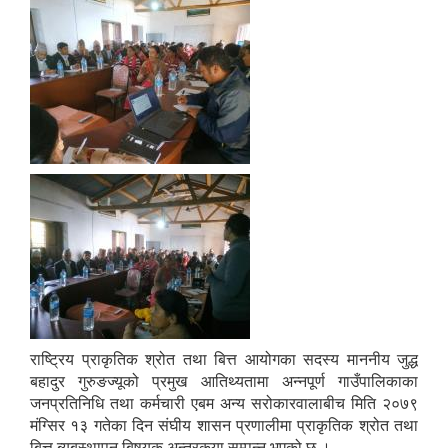
आवास पूर्णनिर्माण तथा प्रबलिकरण सम्बन्धि अन्नपूर्ण गाउँपालिकाको प्रोफाईल
राष्ट्रिय प्राकृतिक श्रोत तथा बित्त आयोगका सदस्य माननीय जुद्ध
बहादुर गुरुङज्यूको प्रमुख आतिथ्यतामा अन्नपूर्ण गाउँपालिकाका
जनप्रतिनिधि तथा कर्मचारी एबम अन्य सरोकारवालाबीच मिति २०७९
मंग्सिर १३ गतेका दिन संघीय शासन प्रणालीमा प्राकृतिक श्रोत तथा
बित्त ब्यबस्थापन बिषयक अन्तरकृया सम्पन्न भएको छ ।