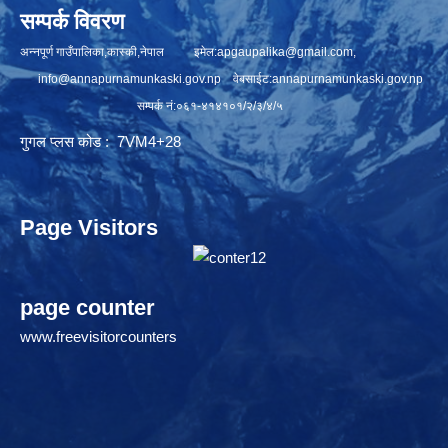
सम्पर्क विवरण
अन्नपूर्ण गाउँपालिका,कास्की,नेपाल इमेल:
apgaupalika@gmail.com
,
info@annapurnamunkaski.gov.np
वेबसाईट:annapurnamunkaski.gov.np
सम्पर्क नं:०६१-४१४१०१/२/३/४/५
गुगल प्लस कोड : 7VM4+28
Page Visitors
page counter
www.freevisitorcounters