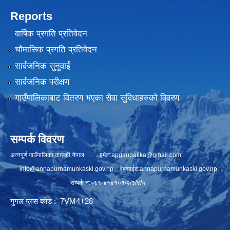
Reports
वार्षिक प्रगति प्रतिवेदन
चौमासिक प्रगति प्रतिवेदन
सार्वजनिक सुनुवाई
सार्वजनिक परीक्षण
गाउँपालिकाबाट वितरण भएका सेवा सुविधाहरुको विवरण
सम्पर्क विवरण
अन्नपूर्ण गाउँपालिका,कास्की,नेपाल इमेल:
apgaupalika@gmail.com
,
info@annapurnamunkaski.gov.np
वेबसाईट:annapurnamunkaski.gov.np
सम्पर्क नं:०६१-४१४१०१/२/३/४/५
गुगल प्लस कोड : 7VM4+28