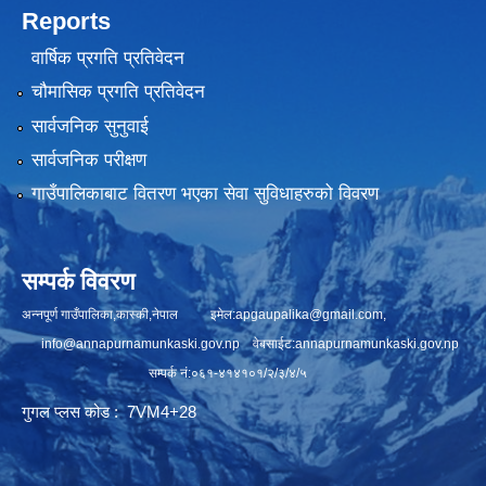
Reports
वार्षिक प्रगति प्रतिवेदन
चौमासिक प्रगति प्रतिवेदन
सार्वजनिक सुनुवाई
सार्वजनिक परीक्षण
गाउँपालिकाबाट वितरण भएका सेवा सुविधाहरुको विवरण
सम्पर्क विवरण
अन्नपूर्ण गाउँपालिका,कास्की,नेपाल इमेल:
apgaupalika@gmail.com
,
info@annapurnamunkaski.gov.np
वेबसाईट:annapurnamunkaski.gov.np
सम्पर्क नं:०६१-४१४१०१/२/३/४/५
गुगल प्लस कोड : 7VM4+28