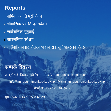
Reports
वार्षिक प्रगति प्रतिवेदन
चौमासिक प्रगति प्रतिवेदन
सार्वजनिक सुनुवाई
सार्वजनिक परीक्षण
गाउँपालिकाबाट वितरण भएका सेवा सुविधाहरुको विवरण
सम्पर्क विवरण
अन्नपूर्ण गाउँपालिका,कास्की,नेपाल इमेल:
apgaupalika@gmail.com
,
info@annapurnamunkaski.gov.np
वेबसाईट:annapurnamunkaski.gov.np
सम्पर्क नं:०६१-४१४१०१/२/३/४/५
गुगल प्लस कोड : 7VM4+28