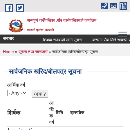
Skip to main content
अन्नपूर्ण गाउँपालिका ,गाँउ कार्यपालिकाको कार्यालय
गण्डकी प्रदेश, कास्की
समाचार
शिक्षक सरुवाको लागि सूचना
करारमा सेवा लिने सम्बन्धी सूचन
You are here
Home
»
सूचना तथा जानकारी
» सार्वजनिक खरिद/बोलपत्र सूचना
सार्वजनिक खरिद/बोलपत्र सूचना
आर्थिक वर्ष
आ
र्थि
शिर्षक
मिति
दस्तावेज
क
वर्ष