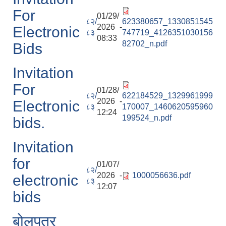
For
01/29/
८२/
623380657_1330851545
2026 -
Electronic
८३
747719_4126351030156
08:33
82702_n.pdf
Bids
Invitation
आवास पूर्णनिर्माण तथा प्रबलिकरण सम्बन्धि अन्नपूर्ण गाउँपालिकाको प्रोफाईल
For
01/28/
८२/
622184529_1329961999
2026 -
Electronic
८३
170007_1460620595960
12:24
199524_n.pdf
bids.
Invitation
for
01/07/
८२/
2026 -
1000056636.pdf
electronic
८३
12:07
bids
बोलपत्र