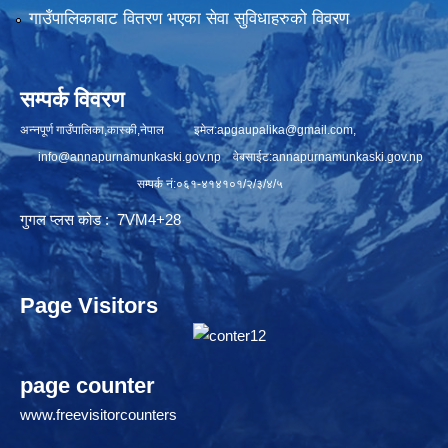
गाउँपालिकाबाट वितरण भएका सेवा सुविधाहरुको विवरण
सम्पर्क विवरण
अन्नपूर्ण गाउँपालिका,कास्की,नेपाल इमेल:
apgaupalika@gmail.com
,
info@annapurnamunkaski.gov.np
वेबसाईट:annapurnamunkaski.gov.np
सम्पर्क नं:०६१-४१४१०१/२/३/४/५
गुगल प्लस कोड : 7VM4+28
Page Visitors
page counter
www.freevisitorcounters