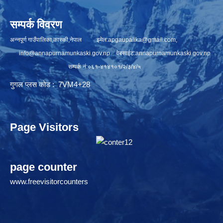
सम्पर्क विवरण
अन्नपूर्ण गाउँपालिका,कास्की,नेपाल इमेल:
apgaupalika@gmail.com
,
info@annapurnamunkaski.gov.np
वेबसाईट:annapurnamunkaski.gov.np
सम्पर्क नं:०६१-४१४१०१/२/३/४/५
गुगल प्लस कोड : 7VM4+28
Page Visitors
page counter
www.freevisitorcounters