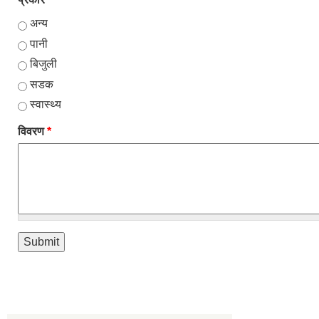
अन्य
पानी
बिजुली
सडक
स्वास्थ्य
विवरण
*