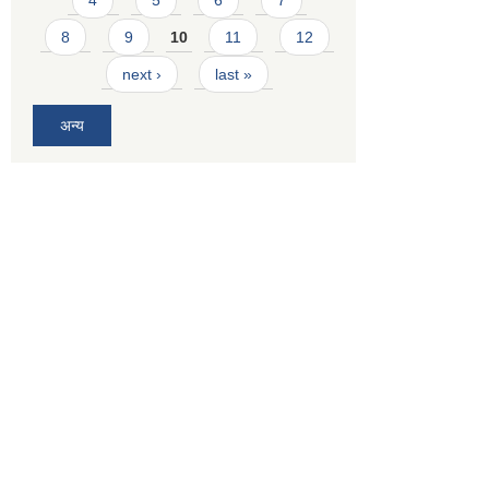
4
5
6
7
8
9
10
11
12
next ›
last »
अन्य