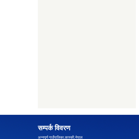
सम्पर्क विवरण
अन्नपूर्ण गाउँपालिका,कास्की,नेपाल