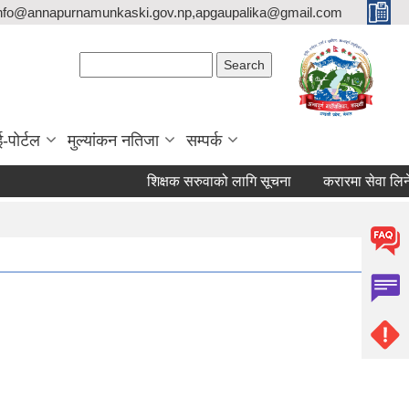
nfo@annapurnamunkaski.gov.np,apgaupalika@gmail.com
Search form
Search
ई-पोर्टल
मुल्यांकन नतिजा
सम्पर्क
शिक्षक सरुवाको लागि सूचना
करारमा सेवा लिने सम्ब