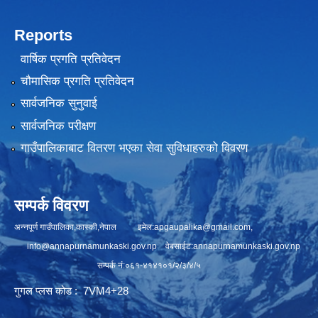
Reports
वार्षिक प्रगति प्रतिवेदन
चौमासिक प्रगति प्रतिवेदन
सार्वजनिक सुनुवाई
सार्वजनिक परीक्षण
गाउँपालिकाबाट वितरण भएका सेवा सुविधाहरुको विवरण
सम्पर्क विवरण
अन्नपूर्ण गाउँपालिका,कास्की,नेपाल इमेल:
apgaupalika@gmail.com
,
info@annapurnamunkaski.gov.np
वेबसाईट:annapurnamunkaski.gov.np
सम्पर्क नं:०६१-४१४१०१/२/३/४/५
गुगल प्लस कोड : 7VM4+28