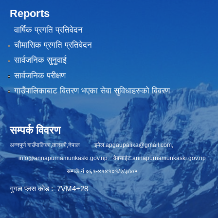
Reports
वार्षिक प्रगति प्रतिवेदन
चौमासिक प्रगति प्रतिवेदन
सार्वजनिक सुनुवाई
सार्वजनिक परीक्षण
गाउँपालिकाबाट वितरण भएका सेवा सुविधाहरुको विवरण
सम्पर्क विवरण
अन्नपूर्ण गाउँपालिका,कास्की,नेपाल इमेल:
apgaupalika@gmail.com
,
info@annapurnamunkaski.gov.np
वेबसाईट:annapurnamunkaski.gov.np
सम्पर्क नं:०६१-४१४१०१/२/३/४/५
गुगल प्लस कोड : 7VM4+28