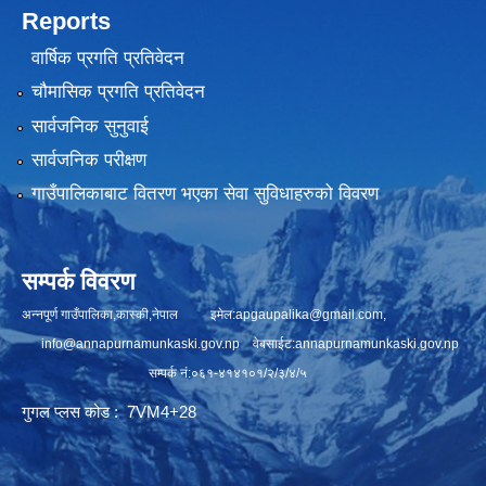
Reports
वार्षिक प्रगति प्रतिवेदन
चौमासिक प्रगति प्रतिवेदन
सार्वजनिक सुनुवाई
सार्वजनिक परीक्षण
गाउँपालिकाबाट वितरण भएका सेवा सुविधाहरुको विवरण
सम्पर्क विवरण
अन्नपूर्ण गाउँपालिका,कास्की,नेपाल इमेल:
apgaupalika@gmail.com
,
info@annapurnamunkaski.gov.np
वेबसाईट:annapurnamunkaski.gov.np
सम्पर्क नं:०६१-४१४१०१/२/३/४/५
गुगल प्लस कोड : 7VM4+28