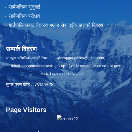
सार्वजनिक सुनुवाई
सार्वजनिक परीक्षण
गाउँपालिकाबाट वितरण भएका सेवा सुविधाहरुको विवरण
सम्पर्क विवरण
अन्नपूर्ण गाउँपालिका,कास्की,नेपाल इमेल:
apgaupalika@gmail.com
,
info@annapurnamunkaski.gov.np
वेबसाईट:annapurnamunkaski.gov.np
सम्पर्क नं:०६१-४१४१०१/२/३/४/५
गुगल प्लस कोड : 7VM4+28
Page Visitors