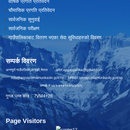
वार्षिक प्रगति प्रतिवेदन
चौमासिक प्रगति प्रतिवेदन
सार्वजनिक सुनुवाई
सार्वजनिक परीक्षण
गाउँपालिकाबाट वितरण भएका सेवा सुविधाहरुको विवरण
सम्पर्क विवरण
अन्नपूर्ण गाउँपालिका,कास्की,नेपाल इमेल:
apgaupalika@gmail.com
,
info@annapurnamunkaski.gov.np
वेबसाईट:annapurnamunkaski.gov.np
सम्पर्क नं:०६१-४१४१०१/२/३/४/५
गुगल प्लस कोड : 7VM4+28
Page Visitors