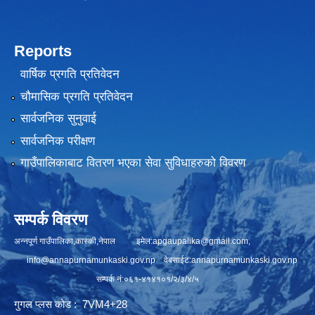
Reports
वार्षिक प्रगति प्रतिवेदन
चौमासिक प्रगति प्रतिवेदन
सार्वजनिक सुनुवाई
सार्वजनिक परीक्षण
गाउँपालिकाबाट वितरण भएका सेवा सुविधाहरुको विवरण
सम्पर्क विवरण
अन्नपूर्ण गाउँपालिका,कास्की,नेपाल इमेल:
apgaupalika@gmail.com
,
info@annapurnamunkaski.gov.np
वेबसाईट:annapurnamunkaski.gov.np
सम्पर्क नं:०६१-४१४१०१/२/३/४/५
गुगल प्लस कोड : 7VM4+28