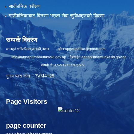
सार्वजनिक परीक्षण
गाउँपालिकाबाट वितरण भएका सेवा सुविधाहरुको विवरण
सम्पर्क विवरण
अन्नपूर्ण गाउँपालिका,कास्की,नेपाल इमेल:
apgaupalika@gmail.com
,
info@annapurnamunkaski.gov.np
वेबसाईट:annapurnamunkaski.gov.np
सम्पर्क नं:०६१-४१४१०१/२/३/४/५
गुगल प्लस कोड : 7VM4+28
Page Visitors
page counter