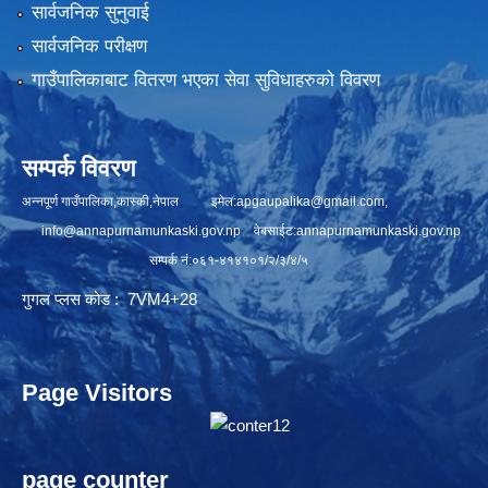
सार्वजनिक सुनुवाई
सार्वजनिक परीक्षण
गाउँपालिकाबाट वितरण भएका सेवा सुविधाहरुको विवरण
सम्पर्क विवरण
अन्नपूर्ण गाउँपालिका,कास्की,नेपाल इमेल:
apgaupalika@gmail.com
,
info@annapurnamunkaski.gov.np
वेबसाईट:annapurnamunkaski.gov.np
सम्पर्क नं:०६१-४१४१०१/२/३/४/५
गुगल प्लस कोड : 7VM4+28
Page Visitors
page counter