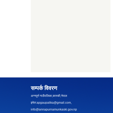
सम्पर्क विवरण
अन्नपूर्ण गाउँपालिका,कास्की,नेपाल
इमेल:
apgaupalika@gmail.com
,
info@annapurnamunkaski.gov.np