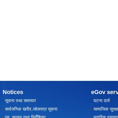
Notices
eGov serv
सूचना तथा समाचार
घटना दर्ता
सार्वजनिक खरीद /बोलपत्र सूचना
सामाजिक सुरक्ष
एन, कानुन तथा निर्देशिका
नागरिक वडापत्