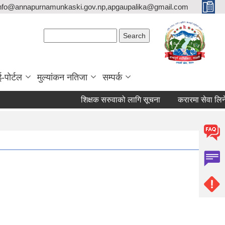
nfo@annapurnamunkaski.gov.np,apgaupalika@gmail.com
Search form
Search
ई-पोर्टल
मुल्यांकन नतिजा
सम्पर्क
शिक्षक सरुवाको लागि सूचना
करारमा सेवा लिने सम्ब