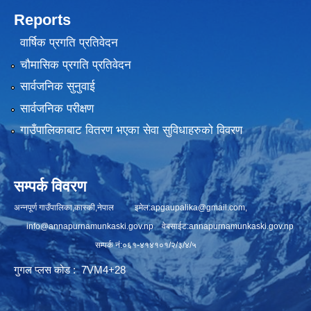
Reports
वार्षिक प्रगति प्रतिवेदन
चौमासिक प्रगति प्रतिवेदन
सार्वजनिक सुनुवाई
सार्वजनिक परीक्षण
गाउँपालिकाबाट वितरण भएका सेवा सुविधाहरुको विवरण
सम्पर्क विवरण
अन्नपूर्ण गाउँपालिका,कास्की,नेपाल इमेल:
apgaupalika@gmail.com
,
info@annapurnamunkaski.gov.np
वेबसाईट:annapurnamunkaski.gov.np
सम्पर्क नं:०६१-४१४१०१/२/३/४/५
गुगल प्लस कोड : 7VM4+28