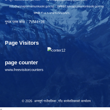
info@annapurnamunkaski.gov.np
वेबसाईट:annapurnamunkaski.gov.np
सम्पर्क नं:०६१-४१४१०१/२/३/४/५
गुगल प्लस कोड : 7VM4+28
Page Visitors
page counter
www.freevisitorcounters
© 2026 अन्नपूर्ण गाउँपालिका ,गाँउ कार्यपालिकाको कार्यालय