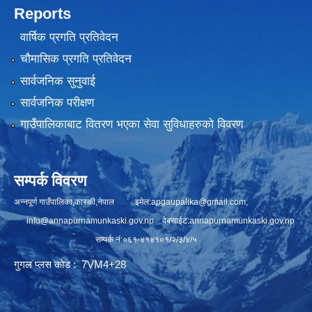
Reports
वार्षिक प्रगति प्रतिवेदन
चौमासिक प्रगति प्रतिवेदन
सार्वजनिक सुनुवाई
सार्वजनिक परीक्षण
गाउँपालिकाबाट वितरण भएका सेवा सुविधाहरुको विवरण
सम्पर्क विवरण
अन्नपूर्ण गाउँपालिका,कास्की,नेपाल इमेल:
apgaupalika@gmail.com
,
info@annapurnamunkaski.gov.np
वेबसाईट:annapurnamunkaski.gov.np
सम्पर्क नं:०६१-४१४१०१/२/३/४/५
गुगल प्लस कोड : 7VM4+28