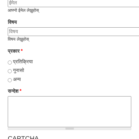
आफ्नो ईमेल लेख्नुहोस्
विषय
विषय लेख्नुहोस्
प्रकार
*
प्रतिक्रिया
गुनासो
अन्य
सन्देश
*
प्राकृतिक श्रोत तथा बित्त आयोग द्वारा सार्वजनिक कार्यसम्पादन नतिजा
CAPTCHA