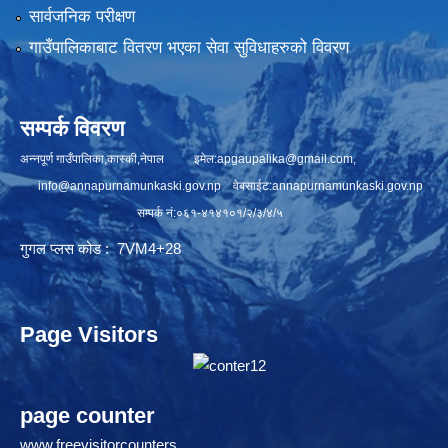
सार्वजनिक परीक्षण
गाउँपालिकाबाट वितरण भएका सेवा सुविधाहरुको विवरण
सम्पर्क विवरण
अन्नपूर्ण गाउँपालिका,कास्की,नेपाल इमेल:
apgaupalika@gmail.com
,
info@annapurnamunkaski.gov.np
वेबसाईट:annapurnamunkaski.gov.np
सम्पर्क नं:०६१-४१४१०१/२/३/४/५
गुगल प्लस कोड : 7VM4+28
Page Visitors
page counter
www.freevisitorcounters