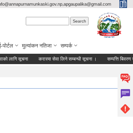
nfo@annapurnamunkaski.gov.np,apgaupalika@gmail.com
Search form
Search
ई-पोर्टल
मुल्यांकन नतिजा
सम्पर्क
लागि सूचना
करारमा सेवा लिने सम्बन्धी सूचना ।
सम्पत्ति बिवरण सम्बन्