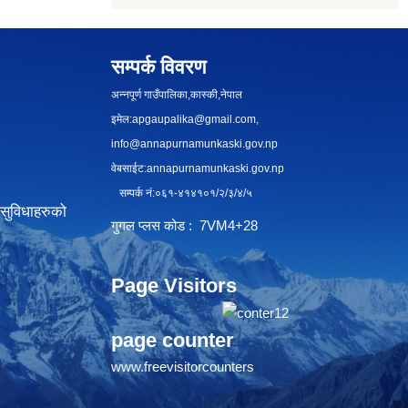
सम्पर्क विवरण
अन्नपूर्ण गाउँपालिका,कास्की,नेपाल
इमेल:
apgaupalika@gmail.com
,
info@annapurnamunkaski.gov.np
वेबसाईट:annapurnamunkaski.gov.np
सम्पर्क नं:०६१-४१४१०१/२/३/४/५
सुविधाहरुको
गुगल प्लस कोड : 7VM4+28
Page Visitors
page counter
www.freevisitorcounters