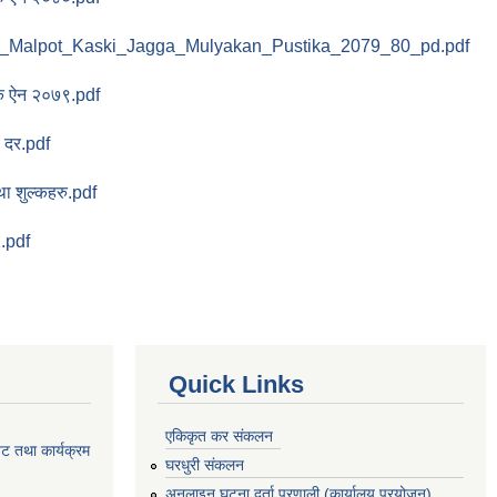
l_Malpot_Kaski_Jagga_Mulyakan_Pustika_2079_80_pd.pdf
क ऐन २०७९.pdf
व दर.pdf
ा शुल्कहरु.pdf
.pdf
Quick Links
एकिकृत कर संकलन
ेट तथा कार्यक्रम
घरधुरी संकलन
अनलाइन घटना दर्ता प्रणाली (कार्यालय प्रयोजन)