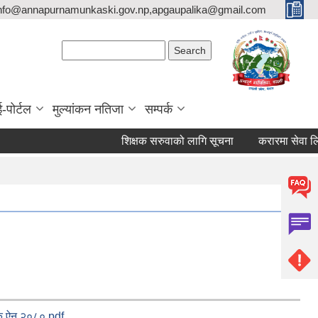
nfo@annapurnamunkaski.gov.np,apgaupalika@gmail.com
Search form
Search
ई-पोर्टल
मुल्यांकन नतिजा
सम्पर्क
शिक्षक सरुवाको लागि सूचना
करारमा सेवा लिने सम्
क ऐन २०८०.pdf