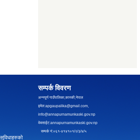
सम्पर्क विवरण
अन्नपूर्ण गाउँपालिका,कास्की,नेपाल
इमेल:
apgaupalika@gmail.com
,
info@annapurnamunkaski.gov.np
वेबसाईट:annapurnamunkaski.gov.np
सम्पर्क नं:०६१-४१४१०१/२/३/४/५
सुविधाहरुको