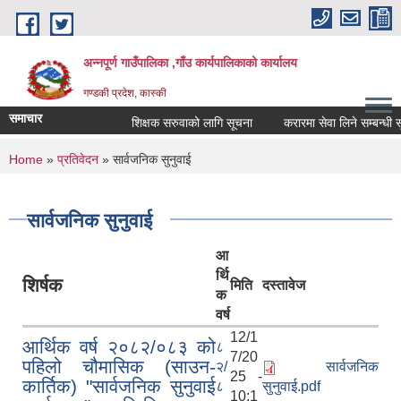
Skip to main content
अन्नपूर्ण गाउँपालिका ,गाँउ कार्यपालिकाको कार्यालय
गण्डकी प्रदेश, कास्की
समाचार
शिक्षक सरुवाको लागि सूचना
करारमा सेवा लिने सम्बन्धी सू
You are here
Home
»
प्रतिवेदन
» सार्वजनिक सुनुवाई
सार्वजनिक सुनुवाई
आ
र्थि
शिर्षक
मिति
दस्तावेज
क
वर्ष
12/1
आर्थिक वर्ष २०८२/०८३ को
८
7/20
पहिलो चौमासिक (साउन-
२/
सार्वजनिक
25 -
कार्तिक) "सार्वजनिक सुनुवाई
८
सुनुवाई.pdf
10:1