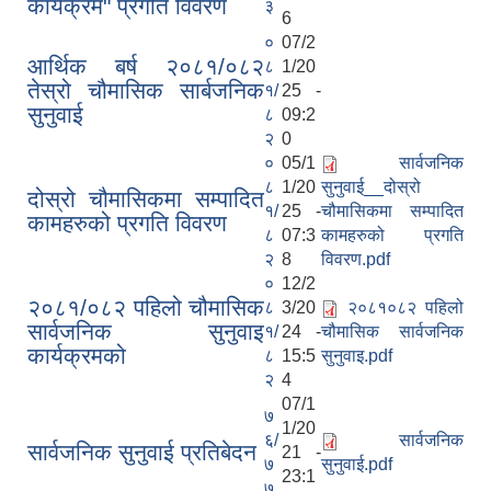
कार्यक्रम" प्रगति विवरण
३
6
०
07/2
आर्थिक बर्ष २०८१/०८२
८
1/20
तेस्रो चौमासिक सार्बजनिक
१/
25 -
सुनुवाई
८
09:2
२
0
०
05/1
सार्वजनिक
८
1/20
सुनुवाई__दोस्रो
दोस्रो चौमासिकमा सम्पादित
१/
25 -
चौमासिकमा सम्पादित
कामहरुको प्रगति विवरण
८
07:3
कामहरुको प्रगति
२
8
विवरण.pdf
०
12/2
२०८१/०८२ पहिलो चौमासिक
८
3/20
२०८१०८२ पहिलो
सार्वजनिक सुनुवाइ
१/
24 -
चौमासिक सार्वजनिक
कार्यक्रमको
८
15:5
सुनुवाइ.pdf
२
4
07/1
प्राकृतिक श्रोत तथा बित्त आयोग द्वारा सार्वजनिक कार्यसम्पादन नतिजा
७
1/20
६/
सार्वजनिक
सार्वजनिक सुनुवाई प्रतिबेदन
21 -
७
सुनुवाई.pdf
23:1
७