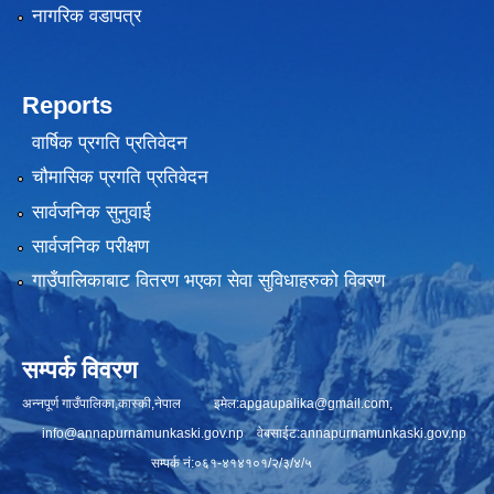
नागरिक वडापत्र
Reports
वार्षिक प्रगति प्रतिवेदन
चौमासिक प्रगति प्रतिवेदन
सार्वजनिक सुनुवाई
सार्वजनिक परीक्षण
गाउँपालिकाबाट वितरण भएका सेवा सुविधाहरुको विवरण
सम्पर्क विवरण
अन्नपूर्ण गाउँपालिका,कास्की,नेपाल इमेल:
apgaupalika@gmail.com
,
info@annapurnamunkaski.gov.np
वेबसाईट:annapurnamunkaski.gov.np
सम्पर्क नं:०६१-४१४१०१/२/३/४/५