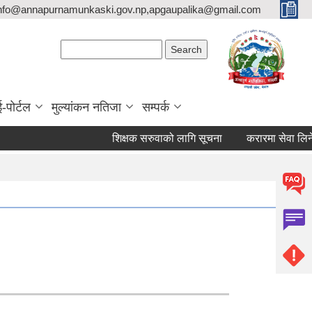
nfo@annapurnamunkaski.gov.np,apgaupalika@gmail.com
Search form
Search
ई-पोर्टल
मुल्यांकन नतिजा
सम्पर्क
शिक्षक सरुवाको लागि सूचना
करारमा सेवा लिने सम्