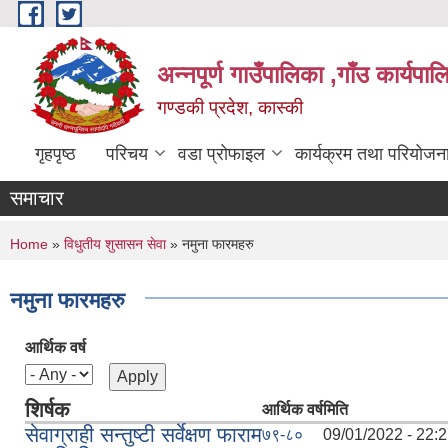
Skip to main content
अन्नपूर्ण गाउँपालिका ,गाँउ कार्यपा
गण्डकी प्रदेश, कास्की
गृहपृष्ठ
परिचय
वडा प्रोफाइल
कार्यक्रम तथा परियोजन
समाचार
You are here
Home
»
विधुतीय शुसासन सेवा
» नमुना फारमहरु
नमुना फारमहरु
आर्थिक वर्ष
शिर्षक
आर्थिक वर्ष
मिति
सेवाग्राही सन्तुष्टी सर्वेक्षण फाराम
७९-८०
09/01/2022 - 22: