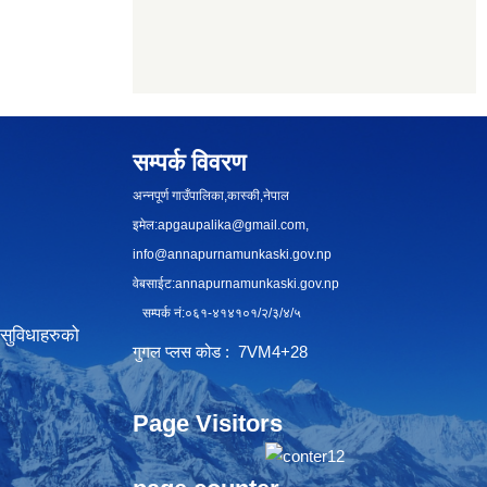
सम्पर्क विवरण
अन्नपूर्ण गाउँपालिका,कास्की,नेपाल
इमेल:
apgaupalika@gmail.com
,
info@annapurnamunkaski.gov.np
वेबसाईट:annapurnamunkaski.gov.np
सम्पर्क नं:०६१-४१४१०१/२/३/४/५
सुविधाहरुको
गुगल प्लस कोड : 7VM4+28
Page Visitors