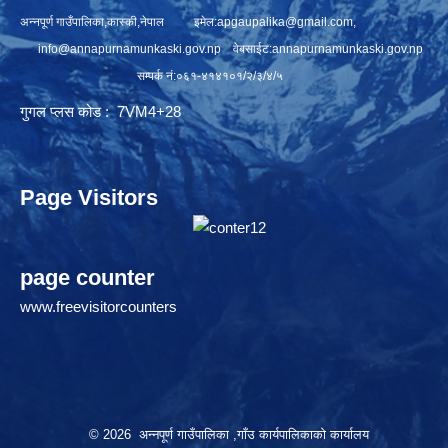
अन्नपूर्ण गाउँपालिका,कास्की,नेपाल इमेल:
apgaupalika@gmail.com
,
info@annapurnamunkaski.gov.np
वेबसाईट:annapurnamunkaski.gov.np
सम्पर्क नं:०६१-४१४१०१/२/३/४/५
गुगल प्लस कोड : 7VM4+28
Page Visitors
page counter
www.freevisitorcounters
© 2026 अन्नपूर्ण गाउँपालिका ,गाँउ कार्यपालिकाको कार्यालय